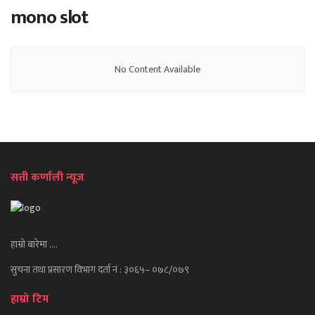
mono slot
No Content Available
सत्ती कर्णाली न्यूज
हाम्रो बारेमा ….
सुचना तथा प्रसारण विभाग दर्ता नं : ३०६५– ०७८/०७९
हाम्रो टिम