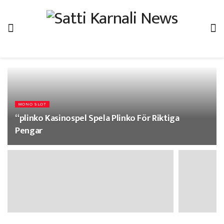
MONO SLOT
“plinko Kasinospel Spela Plinko För Riktiga
Pengar