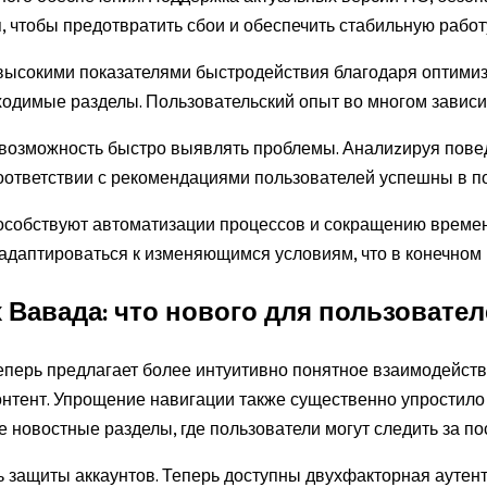
 чтобы предотвратить сбои и обеспечить стабильную работ
сокими показателями быстродействия благодаря оптимиз
одимые разделы. Пользовательский опыт во многом зависит
т возможность быстро выявлять проблемы. Аналиzируя пов
 соответствии с рекомендациями пользователей успешны в 
собствуют автоматизации процессов и сокращению времени
 адаптироваться к изменяющимся условиям, что в конечном
 Вавада: что нового для пользовател
ерь предлагает более интуитивно понятное взаимодействие
нтент. Упрощение навигации также существенно упростило п
е новостные разделы, где пользователи могут следить за 
 защиты аккаунтов. Теперь доступны двухфакторная ауте