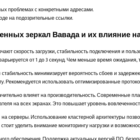
ных проблемах с конкретными адресами.
оде на подозрительные ссылки.
енных зеркал Вавада и их влияние 
ют скорость загрузки, стабильность подключения и польз
 варьируется от 1 до 3 секунд. Чем меньше время ожидания
 стабильность минимизирует вероятность сбоев и задержек 
нту. Рекомендуется использовать оптимизированные протоко
начительно влияет на производительность. Современные п
теля на всех экранах. Это повышает уровень вовлеченности
 на серверы. Использование кластерной архитектуры позво
й стоит уделить внимание мониторингу нагрузки и возможн
много обеспечения. Поддержка актуальных версий ПО, безо