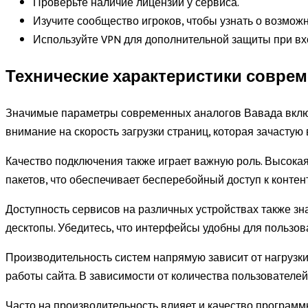
Проверьте наличие лицензии у сервиса.
Изучите сообщество игроков, чтобы узнать о возмож
Используйте VPN для дополнительной защиты при вх
Технические характеристики соврем
Значимые параметры современных аналогов Вавада включа
внимание на скорость загрузки страниц, которая зачастую
Качество подключения также играет важную роль. Высокая
пакетов, что обеспечивает бесперебойный доступ к конте
Доступность сервисов на различных устройствах также з
десктопы. Убедитесь, что интерфейсы удобны для пользова
Производительность систем напрямую зависит от нагрузки
работы сайта. В зависимости от количества пользователе
Часто на производительность влияет и качество програм