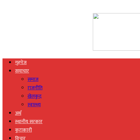
गृहपेज
समाचार
समाज
राजनीति
खेलकुद
स्वास्थ्य
अर्थ
स्थानीय सरकार
कुराकानी
विचार