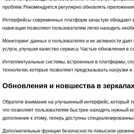
проблем. Рекомендуется регулярно обновлять приложения,
Интерфейсы современных платформ зачастую обладают вы
навигации позволяют пользователям легко находить необх
Мониторинг данных о пользователях и их активности дае
услуги, улучшая качество сервиса. Частые обновления в
Интеллектуальные системы, встроенные в платформы, спо
технологии, которые позволяют предсказывать нагрузки и
Обновления и новшества в зеркалах
Обратите внимание на улучшенный интерфейс, который теп
что позволяет пользователям быстрее находить нужный ко
дополнение к этому, теперь доступны специализированны
Дополнительные функции безопасности повысили уровень