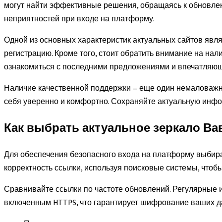
могут найти эффективные решения, обращаясь к обновлен
неприятностей при входе на платформу.
Одной из основных характеристик актуальных сайтов явл
регистрацию. Кроме того, стоит обратить внимание на на
ознакомиться с последними предложениями и впечатляющ
Наличие качественной поддержки – еще один немаловажны
себя уверенно и комфортно. Сохраняйте актуальную инфо
Как выбрать актуальное зеркало Вав
Для обеспечения безопасного входа на платформу выбира
корректность ссылки, используя поисковые системы, чтобы
Сравнивайте ссылки по частоте обновлений. Регулярные 
включенным HTTPS, что гарантирует шифрование ваших да