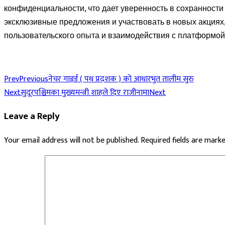
конфиденциальности, что дает уверенность в сохранност
эксклюзивные предложения и участвовать в новых акциях
пользовательского опыта и взаимодействия с платформой
Prev
Previous
नेचर गाइर्ड ( पथ प्रदशक ) को आधारभुत तालीम सुरु
Next
सुदूरपश्चिमका मुख्यमन्त्री शाहले दिए राजीनामा
Next
Leave a Reply
Your email address will not be published.
Required fields are mark