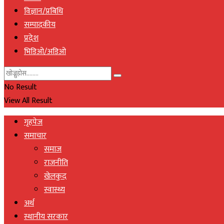
विज्ञान/प्रबिधि
सम्पादकीय
प्रदेश
भिडिओ/अडिओ
No Result
View All Result
गृहपेज
समाचार
समाज
राजनीति
खेलकुद
स्वास्थ्य
अर्थ
स्थानीय सरकार