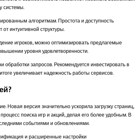
у системы.
ированным алгоритмам. Простота и доступность
 от интуитивной структуры.
едение игроков, можно оптимизировать предлагемые
повышении уровня удовлетворенности.
 обработки запросов. Рекомендуется инвестировать в
 итоге увеличивает надежность работы сервисов.
ей?
. Новая версия значительно ускорила загрузку страниц,
роцесс поиска игр и акций, делая его более удобным. В
последними событиями и обновлениями.
нтификация и расширенные настройки