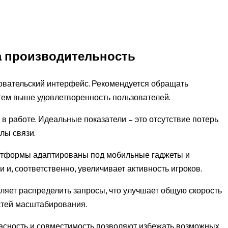
на производительность
овательский интерфейс. Рекомендуется обращать
, тем выше удовлетворенность пользователей.
в работе. Идеальные показатели – это отсутствие потерь
лы связи.
латформы адаптированы под мобильные гаджеты и
 и, соответственно, увеличивает активность игроков.
ляет распределить запросы, что улучшает общую скорость
остей масштабирования.
пасность и совместимость позволяют избежать возможных