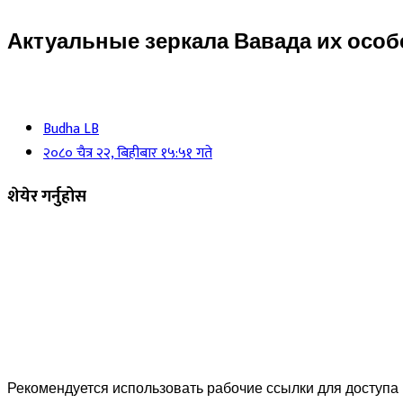
Актуальные зеркала Вавада их особ
Budha LB
२०८० चैत्र २२, बिहीबार १५:५१ गते
शेयेर गर्नुहोस
Рекомендуется использовать рабочие ссылки для доступа 