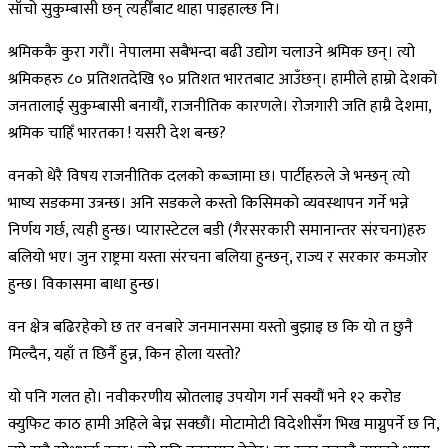
साँचो सुकुम्बासी छन् त्यहीँबाट थाहा पाइहाल्छ नि।
श्रमिककै कुरा गरौं। नेपालमा सबैभन्दा बढी उद्योग चलाउने श्रमिक छन्। त्यो
श्रमिकहरु ८० प्रतिशतदेखि ९० प्रतिशत भारतबाट आउँछन्। हामीले हाम्रो देशको
जनतालाई सुकुम्बासी बनायौं, राजनीतिक कारणले। रोजगारी जति हाम्रै देशमा,
श्रमिक चाहिँ भारतका ! यसरी देश बन्छ?
वनको धेरै विषय राजनीतिक दलको कब्जामा छ। पार्टीहरुले जे भन्छन् त्यो
भाष्य सडकमा उत्रन्छ। अनि सडकले कस्तो किसिमको व्यवस्थापन गर्ने भन्ने
निर्णय गर्छ, त्यही हुन्छ। प्यारास्टेटल बडी (गैरसरकारी समानान्तर संरचना)हरु
बलियो भए। जुन राष्ट्रमा यस्ता संरचना बलिया हुन्छन्, राज्य र सरकार कमजोर
हुन्छ। विकासमा बाधा हुन्छ।
वन क्षेत्र बढिरहेको छ तर वनबारे जनमानसमा यस्तो बुझाइ छ कि यो त छुनै
मिल्दैन, यहाँ त छिर्नै हुन्न, किन होला यस्तो?
यो पनि गलत हो। नवीकरणीय स्रोतलाइ उपयोग गर्न सक्यौं भने १२ करोड
क्युफिट काठ हामी अहिले बेच्न सक्छौं। मोटामोटी विदेशीसँग भिख माग्नुपर्ने छ नि,