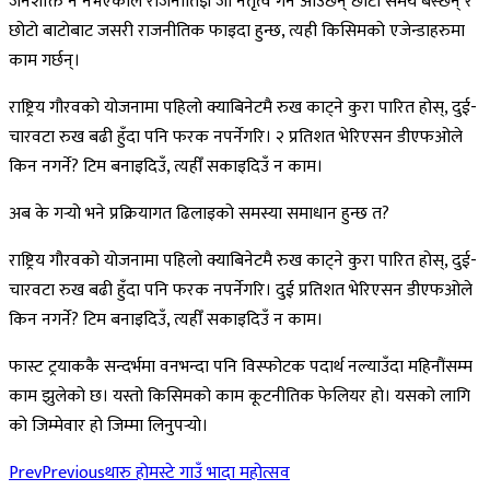
जनशक्ति नै नभएकाले राजनीतिज्ञ जो नेतृत्व गर्न आउँछन् छोटो समय बस्छन् र
छोटो बाटोबाट जसरी राजनीतिक फाइदा हुन्छ, त्यही किसिमको एजेन्डाहरुमा
काम गर्छन्।
राष्ट्रिय गौरवको योजनामा पहिलो क्याबिनेटमै रुख काट्ने कुरा पारित होस्, दुई-
चारवटा रुख बढी हुँदा पनि फरक नपर्नेगरि। २ प्रतिशत भेरिएसन डीएफओले
किन नगर्ने? टिम बनाइदिउँ, त्यहीँ सकाइदिउँ न काम।
अब के गर्‍यो भने प्रक्रियागत ढिलाइको समस्या समाधान हुन्छ त?
राष्ट्रिय गौरवको योजनामा पहिलो क्याबिनेटमै रुख काट्ने कुरा पारित होस्, दुई-
चारवटा रुख बढी हुँदा पनि फरक नपर्नेगरि। दुई प्रतिशत भेरिएसन डीएफओले
किन नगर्ने? टिम बनाइदिउँ, त्यहीँ सकाइदिउँ न काम।
फास्ट ट्रयाककै सन्दर्भमा वनभन्दा पनि विस्फोटक पदार्थ नल्याउँदा महिनौंसम्म
काम झुलेको छ। यस्तो किसिमको काम कूटनीतिक फेलियर हो। यसको लागि
को जिम्मेवार हो जिम्मा लिनुपर्‍यो।
Prev
Previous
थारु होमस्टे गाउँ भादा महोत्सव