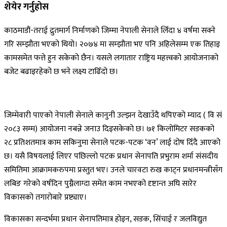
शेयेर गर्नुहोस
काठमाडौं-तराई द्रुतमार्ग निर्माणको जिम्मा नेपाली सेनाले लिँदा ४ वर्षमा सक्ने
गरि सम्झौता भएको थियो। २०७४ मा सम्झौता भए पनि अहिलेसम्म एक तिहाइ
कामसमेत फत्ते हुन सकेको छैन। यसले लगातार राष्ट्रिय महत्त्वको आयोजनाको
बजेट बढाइरहेको छ भने लक्ष्य टाढिँदो छ।
जिम्मेवारी पाएको नेपाली सेनाले कानुनी उल्झन देखाउँदै थपिएको म्याद ( वि सं
२०८३ सम्म) आयोजना नबन्ने जनाउ दिइसकेको छ। ७१ किलोमिटर सडकको
२८ प्रतिशतमात्र काम सकिनुमा सेनाले पटक-पटक ‘वन’ लाई दोष दिँदै आएको
छ। यसै विषयलाई लिएर पछिल्लो पटक प्रधान सेनापति प्रभुराम शर्मा संसदीय
समितिमा आक्रामकरुपमा प्रस्तुत भए। उनले चारवटा रुख काट्न प्रधानमन्त्रीसँग
लबिङ गरेको वर्षदिन पुग्नैलाग्दा समेत काम नभएको दृष्टान्त अघि सारेर
विकासको तगारोबारे प्रष्ट्याए।
विकासका सन्दर्भमा प्रधान सेनापतिमात्र होइन, सडक, सिंचाई र जलविद्युत