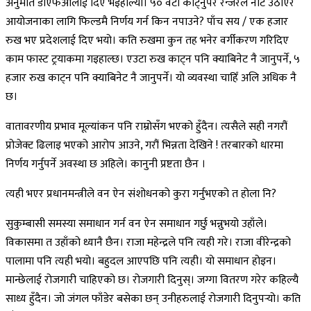
अनुमति डीएफओलाई दिए भइहाल्यो। ५० वटा काट्नुपरे रेन्जरले नोट उठाएर
आयोजनाका लागि फिल्डमै निर्णय गर्न किन नपाउने? पाँच सय / एक हजार
रुख भए प्रदेशलाई दिए भयो। कति रुखमा कुन तह भनेर वर्गीकरण गरिदिए
काम फास्ट ट्रयाकमा गइहाल्छ। एउटा रुख काट्न पनि क्याबिनेट नै जानुपर्ने, ५
हजार रुख काट्न पनि क्याबिनेट नै जानुपर्ने। यो व्यवस्था चाहिँ अलि अधिक नै
छ।
वातावरणीय प्रभाव मूल्यांकन पनि राम्रोसँग भएको हुँदैन। त्यसैले सही नगरौं
प्रोजेक्ट ढिलाइ भएको आरोप आउने, गरौं भिन्नता देखिने ! तरबारको धारमा
निर्णय गर्नुपर्ने अवस्था छ अहिले। कानुनी प्रष्टता छैन ।
त्यही भएर प्रधानमन्त्रीले वन ऐन संशोधनको कुरा गर्नुभएको त होला नि?
सुकुम्बासी समस्या समाधान गर्न वन ऐन समाधान गर्छु भन्नुभयो उहाँले।
विकासमा त उहाँको ध्यानै छैन। राजा महेन्द्रले पनि त्यही गरे। राजा वीरेन्द्रको
पालामा पनि त्यही भयो। बहुदल आएपछि पनि त्यही। यो समाधान होइन।
मान्छेलाई रोजगारी चाहिएको छ। रोजगारी दिनुस्। जग्गा वितरण गरेर कहिल्यै
साध्य हुँदैन। जो जंगल फाँडेर बसेका छन् उनीहरुलाई रोजगारी दिनुपर्‍यो। कति