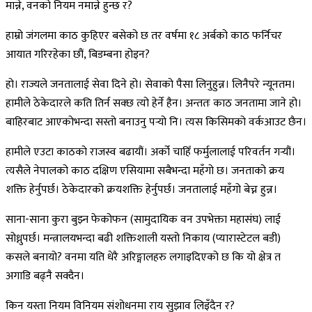
मान्ने, वनको नियम नमान्ने हुन्छ र?
हाम्रो जंगलमा काठ कुहिएर बसेको छ तर वर्षमा १८ अर्बको काठ फर्निचर
आयात गरिरहेका छौं, बिडम्बना होइन?
हो। राज्यले जनतालाई सेवा दिने हो। सेवाको पैसा लिनुहुन्न। लिनैपरे न्यूनतम।
हामीले ठेकेदारले कति तिर्न सक्छ त्यो हेर्ने हैन। अन्ततः काठ जनतामा जाने हो।
बाहिरबाट आएकोभन्दा सस्तो बनाउनु पर्‍यो नि। त्यस किसिमको वर्कआउट छैन।
हामीले एउटा काठको राजस्व बढायौं। अर्को चाहिँ फर्मुलालाई परिवर्तन गर्‍यौं।
त्यसैले नेपालको काठ दक्षिण एसियामा सबैभन्दा महँगो छ। जनताको क्रय
शक्ति हेर्नुपर्छ। ठेकेदारको क्रयशक्ति हेर्नुपर्छ। जनतालाई महँगो बेच्न हुन्न।
साना-साना कुरा बुझ्न फेकोफन (सामुदायिक वन उपभेक्ता महासंघ) लाई
सोध्नुपर्छ। मन्त्रालयभन्दा बढी शक्तिशाली यस्तो निकाय (प्यारास्टेटल बडी)
कसले बनायो? वनमा यति धेरै अरिङ्गालहरु लगाइदिएको छ कि यो क्षेत्र त
अगाडि बढ्नै सक्दैन।
किन यस्ता नियम विनियम संशोधनमा राय सुझाव लिइँदैन र?