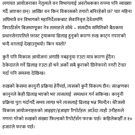
लगायत आयोजनाका नेतृत्वले वन विभागलाई अवरोधकका रुपमा पनि व्याख्या
गर्दै आएका छन्। आखिर वन किन विकासको तगारो बनिरहेको छ? चार महिना
अघिमात्रै वन विभागको महानिर्देशकबाट सेवानिवृत्त देवेशमणि
त्रिपाठीसँग बिजमाण्डूका नेत्र तामाङले सोधे – संसदीय समितिको बैठकमा
प्रधानसेनापतिले फास्ट ट्रयाकमा ढिलाइ हुनुको कारण रुख काट्न नपाएको
भन्दै वनलाई देखाउनुभयो। किन यस्तो?
कुनै पनि विकास आयोजना अगाडि नबढ्नुमा एउटा मात्र कारण हुँदैन।
ठेकेदारले गर्ने ढिलाइ एउटा हो भने अर्को सबै कुराको छिनेफानो नगरी टेन्डर
गर्दा पनि समस्या देखिन्छ।
रुखको केसमा कानुनी प्रक्रिया हेर्नैपर्छ, त्यसको कुनै विकल्प छैन। संरक्षणका
कानुनले केही ढिलाइ भएको भए त्यसलाई समाधान गर्न सकिन्छ। कानुनी
प्रक्रिया पुरा गर्दागर्दै समय लाग्छ भने त्यसलाई ढिलाइ भन्न मिल्दैन। धेरैजसो
विकास आयोजनाहरुको आइइए/इआइए रिपोर्टहरु आउँदा त्यहाँ उनीहरुले
गणना गरेको रुखको संख्या फिल्डको रिपोर्टसँग फरक पर्छ। कहिलेकाहीँ त १०
हजारले फरक पर्छ।