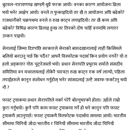
बुटवल-नारायणगढ खण्डमै थुप्रै फरक आयो। वनका कारण आयोजना ढिला
भयो भनेर आक्षेप आयो। वनले त फुकाइदियो तर खै त आयोजना अघि बढेको?
राजधानीको चक्रपथमा वनले त रुख काट्न लगाइदियो। तर खै काम अघि
बढेको? विभिन्न कारण ढिलाइ हुन्छ तर तिनको दोष चाहिँ वनमाथि लगाएर
उम्कन पाइयो।
सेनालाई जिम्मा दिएपछि सरकारले सेनाको बारुदखानालाई त्यही किसिमले
बलियो बनाउनु पर्छ कि पर्दैन? आफ्नै विस्फोटक पदार्थ किन प्रयोग नगर्ने? यो त
हलो अड्काएर गोरु चुट्नेजस्तो भयो। प्रधान सेनापति प्रभुराम शर्माले संसदीय
समितिमा वन मन्त्रालयलाई तोकेरै चारवटा रुख काट्न एक वर्ष लाग्यो, पहिला
तपाईंहरुले कानुन संशोधन गर्नुहोस् भनेर सांसदलाई उल्टै जवाफ फर्काउनु भयो
नी ?
फास्ट ट्रयाकमा प्रधान सेनापतिले मर्का परेरै बोल्नुभएको होला। उहाँले राम्रो
कुरा गर्नुभयो। कुनै पनि काम फास्ट ट्रयाकमा गर्ने हो भने कानुन पनि फास्ट
ट्रयाकमै आउनुपर्छ। फास्ट ट्रयाकमै विस्फोटक पदार्थमा समस्या आयो। भारतीय
सीमामा चिनियाँ जाँदा भारतीय र चिनियाँ सीमामा भारतीय जाँदा चिनियाँ