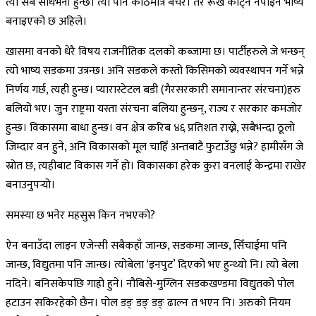
त्यो सबै सोधभर्ना हुन्छ। त्यो पनि काठमात्र बेचेर। तर रूख काट्नै नपाइने भाष्य
बनाइएको छ अहिले।
खासमा वनको धेरै विषय राजनीतिक दलको कब्जामा छ। पार्टीहरुले जे भन्छन्
त्यो भाष्य सडकमा उत्रन्छ। अनि सडकले कस्तो किसिमको व्यवस्थापन गर्ने भन्ने
निर्णय गर्छ, त्यही हुन्छ। प्यारास्टेटल बडी (गैरसरकारी समानान्तर संरचना)हरु
बलियो भए। जुन राष्ट्रमा यस्ता संरचना बलिया हुन्छन्, राज्य र सरकार कमजोर
हुन्छ। विकासमा बाधा हुन्छ। वन क्षेत्र करिब ४६ प्रतिशत राख्ने, सबैभन्दा ठूलो
जिम्दार वन हुने, अनि विकासको मूल चाहिँ अन्तबाटै फुटाउँछु भन्ने? हामीसँग जे
स्रोत छ, त्यहीबाट विकास गर्ने हो। विकासका हरेक कुरा वनलाई केन्द्रमा राखेर
बनाउनुपर्‍यो।
समस्या छ भनेर महसुस किन नभएको?
ऐन बनाउँदा लाइन एजेन्सी सबैकहाँ जान्छ, सडकमा जान्छ, सिँचाईमा पनि
जान्छ, विद्युतमा पनि जान्छ। त्योबेला ‘इनपुट’ दिएको भए हुन्थ्यो नि। त्यो बेला
नदिने। बनिसकेपछि गाह्रो हुने। नौबिसे-मुग्लिन सडकखण्डमा विद्युतको पोल
हटाउन सकिरहेको छैन। पोल डङ् डङ् डङ् ढाल्न त भएन नि। अरुको नियम