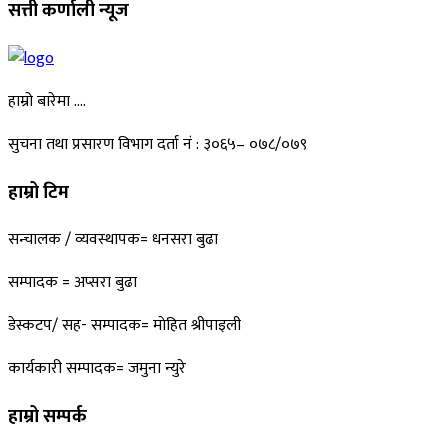
सत्ती कर्णाली न्यूज
हाम्रो बारेमा ….
सुचना तथा प्रसारण विभाग दर्ता नं : ३०६५– ०७८/०७९
हाम्रो टिम
सन्चालक / व्यवस्थापक= धनसरा बुढा
सम्पादक = अप्सरा बुढा
डेस्कटप/ सह- सम्पादक= माेहित श्रीपाइली
कार्यकारी सम्पादक= जमुना न्युरे
हाम्रो सम्पर्क