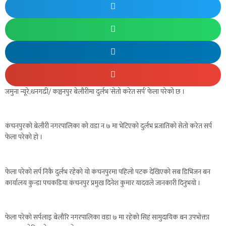
जमुना न्यूरे,धनगढी/ कञ्चनपुर बेलौरीमा दुर्लभ ‘सेतो करेत सर्प’ फेला परेको छ ।
कंचनपुरको बेलौरी नगरपालिका को वडा न ७ मा भेटिएको दुर्लभ प्रजातिको सेतो करेत सर्प
फेला परेको हाे ।
फेला परेको सर्प निकै दुर्लभ रहेको यो कंचनपुरमा पहिलो पटक देखिएको सब डिभिजन बन
कार्यालय कुन्डा पचकडिया कंचनपुर प्रमुख दिनेश कुमार यादवले जानकारी दिनुभयाे ।
फेला परेको सर्पलाइ बेलौरि नगरपालिका वडा ७ मा रहेको सिहं सामुदायिक बन उपभोक्ता