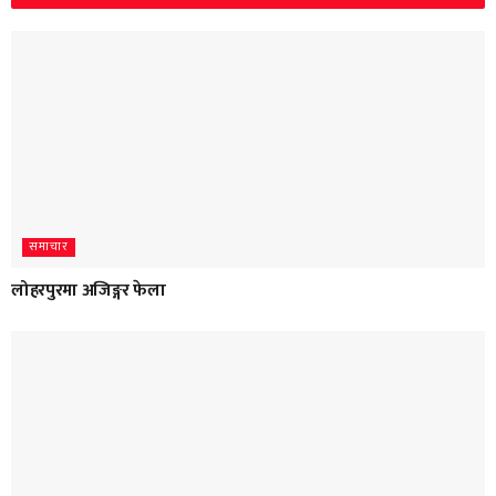
समाचार
लोहरपुरमा अजिङ्गर फेला