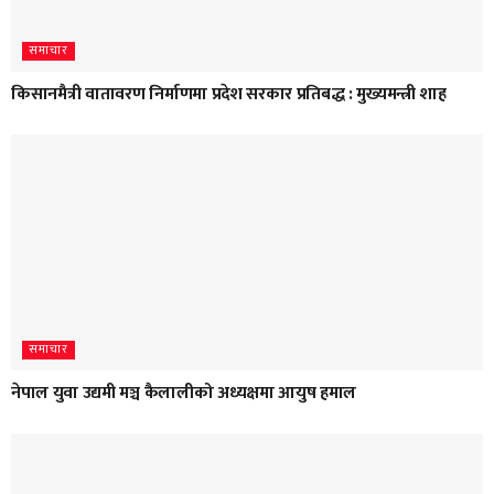
समाचार
किसानमैत्री वातावरण निर्माणमा प्रदेश सरकार प्रतिबद्ध : मुख्यमन्त्री शाह
समाचार
नेपाल युवा उद्यमी मञ्च कैलालीको अध्यक्षमा आयुष हमाल