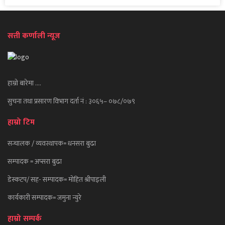
सत्ती कर्णाली न्यूज
हाम्रो बारेमा ….
सुचना तथा प्रसारण विभाग दर्ता नं : ३०६५– ०७८/०७९
हाम्रो टिम
सन्चालक / व्यवस्थापक= धनसरा बुढा
सम्पादक = अप्सरा बुढा
डेस्कटप/ सह- सम्पादक= माेहित श्रीपाइली
कार्यकारी सम्पादक= जमुना न्युरे
हाम्रो सम्पर्क