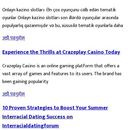
Onlayn kazino slotları: Ən çox oyunçunu cəlb edən tematik
oyunlar Onlayn kazino slotları son illərdə oyunçular arasında
populyarlıq qazanmışdır və bu, xüsusilə tematik oyunlarla daha
अझै पढ्नुहोस्
Experience the Thrills at Crazeplay Casino Today
Crazeplay Casino is an online gaming platform that offers a
vast array of games and features to its users. The brand has
been gaining popularity
अझै पढ्नुहोस्
10 Proven Strategies to Boost Your Summer
Interracial Dating Success on
Interracialdatingforum