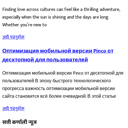
Finding love across cultures can feel like a thrilling adventure,
especially when the sun is shining and the days are long.
Whether you’re new to
अझै पढ्नुहोस्
Оптимизация мобильной версии Pinco от
десктопной для пользователей
Оптимизация мобильной версии Pinco от десктопной для
пользователей В эпоху быстрого технологического
прогресса важность оптимизации мобильной версии
сайта становитcя всё более очевидной. В этой статье
अझै पढ्नुहोस्
सत्ती कर्णाली न्यूज