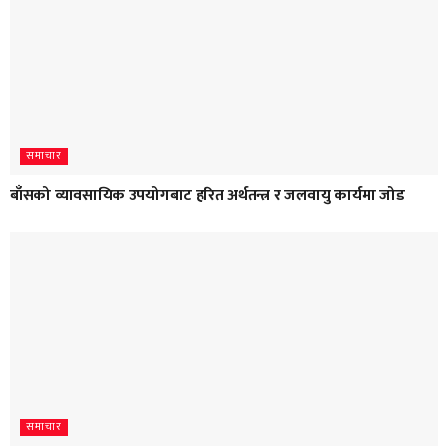
समाचार
बाँसको व्यावसायिक उपयोगबाट हरित अर्थतन्त्र र जलवायु कार्यमा जोड
समाचार