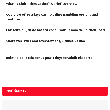
What is Club Riches Casino? A Brief Overview.
Overview of BetPlays Casino online gambling options and
features.
Lhistoire du jeu de hasard connu sous le nom de Chicken Road
Characteristics and Overview of QuickBet Casino
Ruletka aplikacja bonus powitalny: poradnik eksperta
सम्बन्धित
खवर