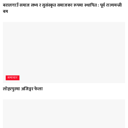
बरालगाउँ समाज सभ्य र सुसंस्कृत समाजका रूपमा स्थापित : पूर्व राज्यमन्त्री
बम
समाचार
लोहरपुरमा अजिङ्गर फेला