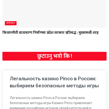
समाचार
किसानमैत्री वातावरण निर्माणमा प्रदेश सरकार प्रतिबद्ध : मुख्यमन्त्री शाह
छुटाउनु भयो कि !
Легальность казино Pinco в России:
выбираем безопасные методы игры
Легальность казино Pinco в России: выбираем
безопасные методы игры Казино Pinco привлекает
внимание российских игроков своей репутацией и