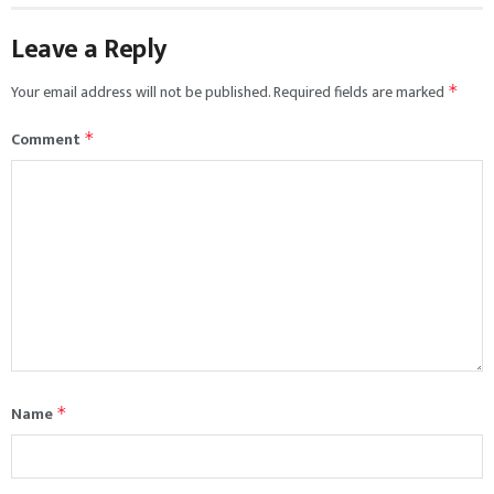
Leave a Reply
Your email address will not be published.
Required fields are marked
*
Comment
*
Name
*