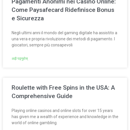
Pagamenti Anonimi nei Casinò Online:
Come Paysafecard Ridefinisce Bonus
e Sicurezza
Negli ultimi anni il mondo del gaming digitale ha assistito a
una vera e propria rivoluzione dei metodi di pagamento. I
giocatori, sempre più consapevoli
अझै पढ्नुहोस्
Roulette with Free Spins in the USA: A
Comprehensive Guide
Playing online casinos and online slots for over 15 years
has given me a wealth of experience and knowledge in the
world of online gambling.