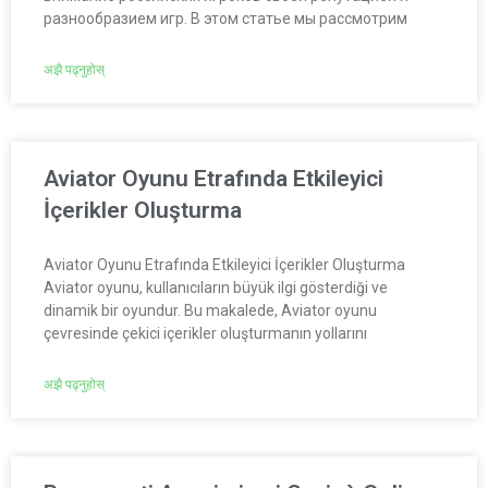
разнообразием игр. В этом статье мы рассмотрим
अझै पढ्नुहोस्
Aviator Oyunu Etrafında Etkileyici
İçerikler Oluşturma
Aviator Oyunu Etrafında Etkileyici İçerikler Oluşturma
Aviator oyunu, kullanıcıların büyük ilgi gösterdiği ve
dinamik bir oyundur. Bu makalede, Aviator oyunu
çevresinde çekici içerikler oluşturmanın yollarını
अझै पढ्नुहोस्