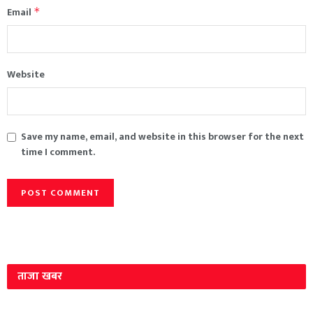
Email
*
Website
Save my name, email, and website in this browser for the next
time I comment.
ताजा खबर