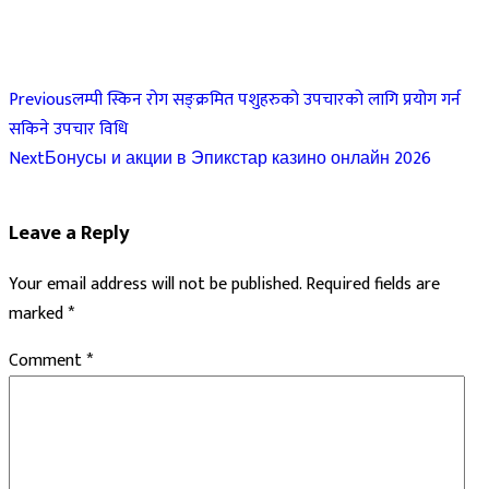
Previous
लम्पी स्किन रोग सङ्क्रमित पशुहरुको उपचारको लागि प्रयोग गर्न
सकिने उपचार विधि
Next
Бонусы и акции в Эпикстар казино онлайн 2026
Leave a Reply
Your email address will not be published.
Required fields are
marked
*
Comment
*