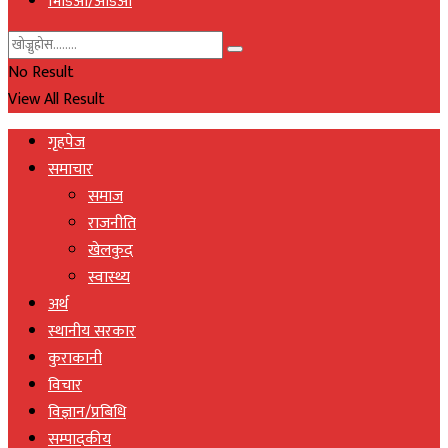
भिडिओ/अडिओ
No Result
View All Result
गृहपेज
समाचार
समाज
राजनीति
खेलकुद
स्वास्थ्य
अर्थ
स्थानीय सरकार
कुराकानी
विचार
विज्ञान/प्रबिधि
सम्पादकीय