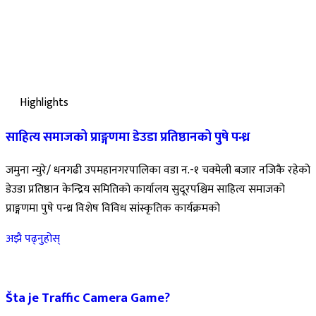
Highlights
साहित्य समाजको प्राङ्गणमा डेउडा प्रतिष्ठानको पुषे पन्ध्र
जमुना न्युरे/ धनगढी उपमहानगरपालिका वडा न.-१ चक्मेली बजार नजिकै रहेको
डेउडा प्रतिष्ठान केन्द्रिय समितिको कार्यालय सुदूरपश्चिम साहित्य समाजको
प्राङ्गणमा पुषे पन्ध्र विशेष विविध सांस्कृतिक कार्यक्रमको
अझै पढ्नुहोस्
Šta je Traffic Camera Game?