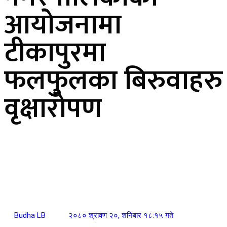
आयाेजनामा
टीकापुरमा
फलफुलका बिरुवाहरु
वृक्षाराेपण
Budha LB
२०८० श्रावण २०, शनिबार १८:१५ गते