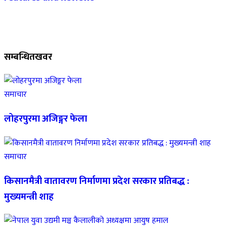
सम्बन्धित
खवर
समाचार
लोहरपुरमा अजिङ्गर फेला
समाचार
किसानमैत्री वातावरण निर्माणमा प्रदेश सरकार प्रतिबद्ध :
मुख्यमन्त्री शाह