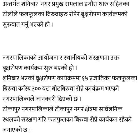
अन्तर्गत शनिबार नगर प्रमुख रामलाल डगाैरा थारु सहितका
टाेलीले फलफूलका विरुवाहरु रोपेर बृक्षराेपण कार्यक्रमको
सुरुवात गर्नु भएको हाे ।
नगरपालिकाको आयाेजना र स्थानीयको संरक्षणमा उक्त
बृक्षराेपण कार्यक्रम सुरु भएको हो ।
शनिबार भएको वृक्षरोपण कार्यक्रममा १५ प्रजातिका फलफूलका
बिरुवा करिब ३०० वटा बोटबिरुवा राेप्ने कार्यक्रम भएको
नगरपालिकाले जानकारी दिएकाे छ ।
टीकापुर नगरपालिकाले टीकापुर नगर क्षेत्रमा सार्वजनिक
स्थलकाे संरक्षण गरि फलफुलका बिरुवा राेप्ने कार्यक्रम रहेकाे
जनाएको छ ।