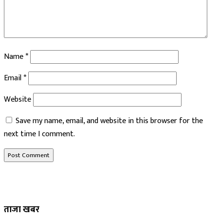
Name
*
Email
*
Website
Save my name, email, and website in this browser for the
next time I comment.
ताजा खबर