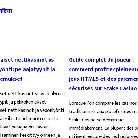
 नदिमा
aiset nettikasinot vs
Guide complet du joueur :
önti: pelaajatyypit ja
comment profiter pleinem
kemukset
jeux HTML5 et des paieme
sécurisés sur Stake Casino
set nettikasinot vs vedonlyönti:
yypit ja pelikokemukset
Lorsque l’on compare les casinos 
set nettikasinot ja vedonlyönti
traditionnels aux plateformes m
i erilaista pelimuotoa, jotka
Stake Casino se démarque
evat pelaajia eri tavoin.
immédiatement. La plupart des s
laaminen keskittyy onneen ja
utilisent encore des technologies