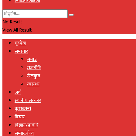
भिडिओ/अडिओ
No Result
View All Result
गृहपेज
समाचार
समाज
राजनीति
खेलकुद
स्वास्थ्य
अर्थ
स्थानीय सरकार
कुराकानी
विचार
विज्ञान/प्रबिधि
सम्पादकीय