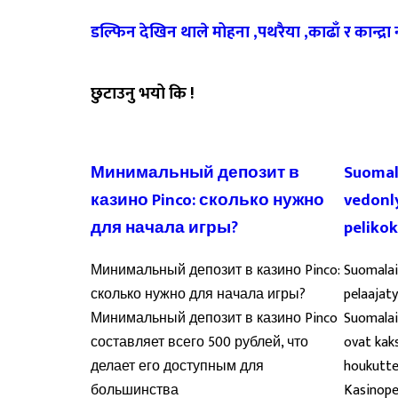
डल्फिन देखिन थाले मोहना ,पथरैया ,काढाँ र कान्द्रा
छुटाउनु भयो कि !
Минимальный депозит в
Suomal
казино Pinco: сколько нужно
vedonly
для начала игры?
peliko
Минимальный депозит в казино Pinco:
Suomalai
сколько нужно для начала игры?
pelaajat
Минимальный депозит в казино Pinco
Suomalai
составляет всего 500 рублей, что
ovat kaks
делает его доступным для
houkuttel
большинства
Kasinope