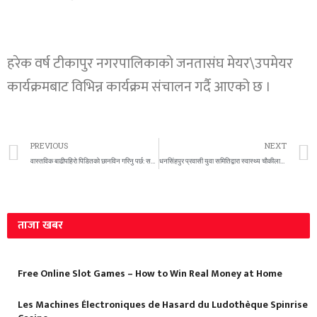
हरेक वर्ष टीकापुर नगरपालिकाकाे जनतासंघ मेयर\उपमेयर
कार्यक्रमबाट विभिन्न कार्यक्रम संचालन गर्दै आएको छ ।
PREVIOUS
NEXT
वास्तविक बाढीपहिराे पिडितकाे छानविन गरिनु पर्छ: सभापति कुँवर
धनसिंहपुर प्रवासी युवा समितिद्वारा स्वास्थ्य चाैकीलाई एम्बुलेन्स हस्तान्तरण
ताजा खबर
Free Online Slot Games – How to Win Real Money at Home
Les Machines Électroniques de Hasard du Ludothèque Spinrise