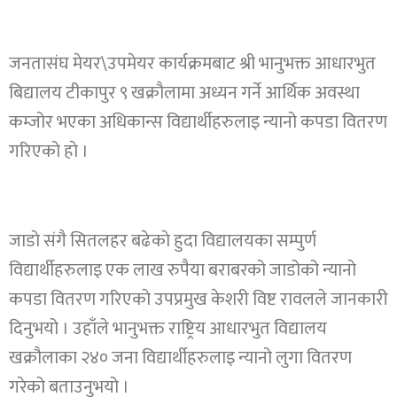
जनतासंघ मेयर\उपमेयर कार्यक्रमबाट श्री भानुभक्त आधारभुत
बिद्यालय टीकापुर ९ खक्रौलामा अध्यन गर्ने आर्थिक अवस्था
कम्जोर भएका अधिकान्स विद्यार्थीहरुलाइ न्यानो कपडा वितरण
गरिएको हाे ।
जाडाे संगै सितलहर बढेकाे हुदा विद्यालयका सम्पुर्ण
विद्यार्थीहरुलाइ एक लाख रुपैया बराबरको जाडोको न्यानाे
कपडा वितरण गरिएकाे उपप्रमुख केशरी विष्ट रावलले जानकारी
दिनुभयो । उहाँले भानुभक्त राष्ट्रिय आधारभुत विद्यालय
खक्रौलाका २४० जना विद्यार्थीहरुलाइ न्यानो लुगा वितरण
गरेको बताउनुभयो ।