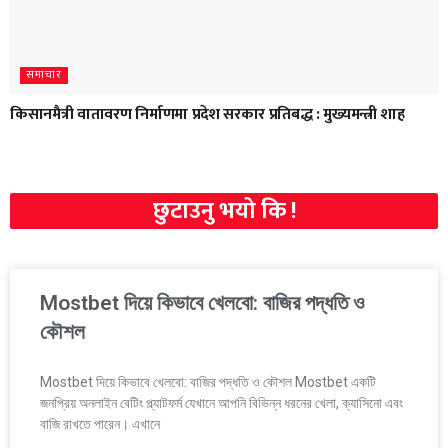
समाचार
किसानमैत्री वातावरण निर्माणमा प्रदेश सरकार प्रतिबद्ध : मुख्यमन्त्री शाह
छुटाउनु भयो कि !
Mostbet দিয়ে কিভাবে খেলবো: বাজির পদ্ধতি ও
কৌশল
Mostbet দিয়ে কিভাবে খেলবো: বাজির পদ্ধতি ও কৌশল Mostbet একটি
জনপ্রিয় অনলাইন বেটিং প্ল্যাটফর্ম যেখানে আপনি বিভিন্ন ধরনের খেলা, ক্যাসিনো এবং
বাজি রাখতে পারেন। এখানে