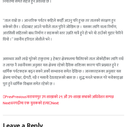
निर्यातमा समेत सहज हुने अवस्था छ ।
“ताल राम्रो छ । आन्तरिक पर्यटन कहिले काहीँ आउनु पनि हुन्छ तर तालको संरक्षण हुन
सकेको छैन । डाँडाबाट आउने पानीले ताल पुरिने जोखिम छ । यसका लागि नाला निर्माण,
आरसिसी सहितको बाध निर्माण र सडकको स्तर उन्नति मात्रै हुने हो भने यो ठाउँको मुहार फेरिने
थियो ।” स्थानीय हरिदत्त जोशीले भने ।
असम्भव जस्तै लाग्ने चुरेको टाकुरामा ३ हेक्टर क्षेत्रफलमा फैलिएको ताल जोकोहीका लागि नयाँ
त लाग्छ नै स्थानीयका अनुसार यस क्षेत्रमा रहेको दैविक शक्तिका कारण पनि प्रख्यात हुने र
धार्मिक पर्यटकहरू बढ्न सक्ने अर्को सम्भावना समेत देखिन्छ । जानकारहरूका अनुसार यस
क्षेत्रमा घण्टेश्वर, दोगटी, नन्नै र मसानी देवताहरूको बास छ । शुद्ध मनले भाकल गरे मनोकाङ्क्षा
पूरा हुने धार्मिक विश्वास समेत रहेको छ ।
Prev
Previous
नारायणपुर उप शाखाकाे २९ औं उप-शाखा सभाकाे अधिवेशन सम्पन्न
Next
धनगढीमा एक युवकको हत्या
Next
Leave a Reply