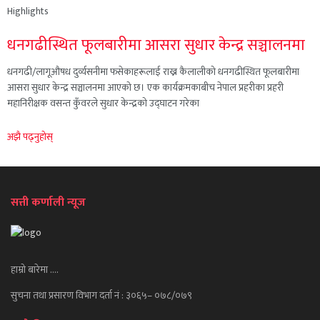
Highlights
धनगढीस्थित फूलबारीमा आसरा सुधार केन्द्र सञ्चालनमा
धनगढी/लागूऔषध दुर्व्यसनीमा फसेकाहरूलाई राख्न कैलालीको धनगढीस्थित फूलबारीमा
आसरा सुधार केन्द्र सञ्चालनमा आएको छ। एक कार्यक्रमकाबीच नेपाल प्रहरीका प्रहरी
महानिरीक्षक वसन्त कुँवरले सुधार केन्द्रको उद्घाटन गरेका
अझै पढ्नुहोस्
सत्ती कर्णाली न्यूज
हाम्रो बारेमा ….
सुचना तथा प्रसारण विभाग दर्ता नं : ३०६५– ०७८/०७९