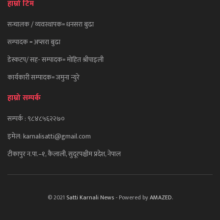
हाम्रो टिम
सन्चालक / व्यवस्थापक= धनसरा बुढा
सम्पादक = अप्सरा बुढा
डेस्कटप/ सह- सम्पादक= माेहित श्रीपाइली
कार्यकारी सम्पादक= जमुना न्युरे
हाम्रो सम्पर्क
सम्पर्क : ९८४८५६२२७०
इमेल: karnalisatti@gmail.com
टीकापुर न
.पा.–१, कैलाली, सुदूरपश्चीम प्रदेश, नेपाल
© 2021
Satti Karnali News
- Powered by
AMAZED
.