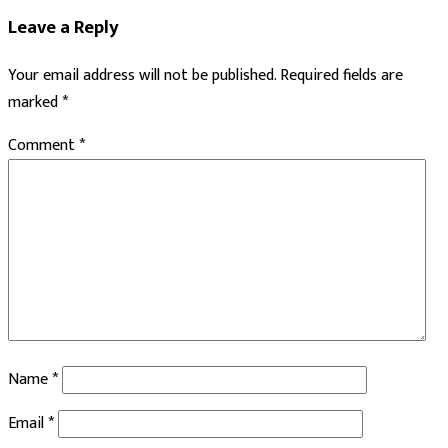
Leave a Reply
Your email address will not be published.
Required fields are
marked
*
Comment
*
Name
*
Email
*