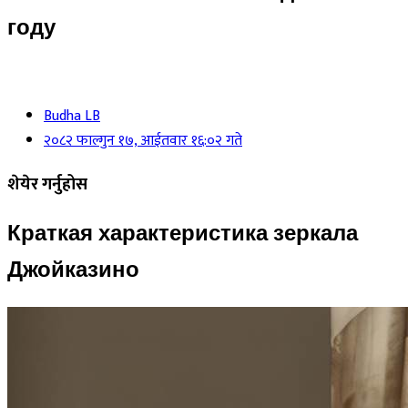
году
Budha LB
२०८२ फाल्गुन १७, आईतवार १६:०२ गते
शेयेर गर्नुहोस
Краткая характеристика зеркала
Джойказино