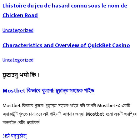
Lhistoire du jeu de hasard connu sous le nom de
Chicken Road
Uncategorized
Characteristics and Overview of QuickBet Casino
Uncategorized
छुटाउनु भयो कि !
Mostbet কিভাবে খুলবো: চূড়ান্ত সহায়ক গাইড
Mostbet কিভাবে খুলবো: চূড়ান্ত সহায়ক গাইড যদি আপনি Mostbet-এ একটি
অ্যাকাউন্ট খুলতে চান তবে এই গাইডটি আপনার জন্য। Mostbet হলো একটি জনপ্রিয়
অনলাইন বেটিং প্ল্যাটফর্ম
अझै पढ्नुहोस्