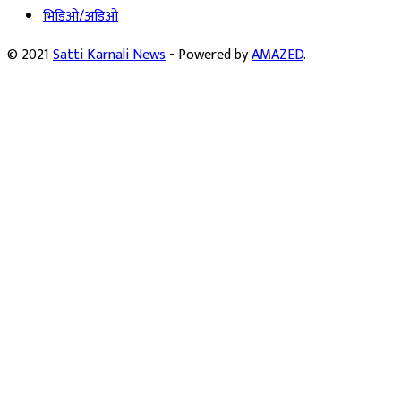
भिडिओ/अडिओ
© 2021
Satti Karnali News
- Powered by
AMAZED
.