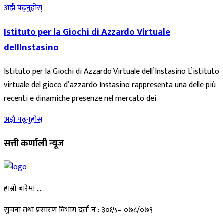
अझै पढ्नुहोस्
Istituto per la Giochi di Azzardo Virtuale
dellInstasino
Istituto per la Giochi di Azzardo Virtuale dell’Instasino L’istituto
virtuale del gioco d’azzardo Instasino rappresenta una delle più
recenti e dinamiche presenze nel mercato dei
अझै पढ्नुहोस्
सत्ती कर्णाली न्यूज
हाम्रो बारेमा ….
सुचना तथा प्रसारण विभाग दर्ता नं : ३०६५– ०७८/०७९