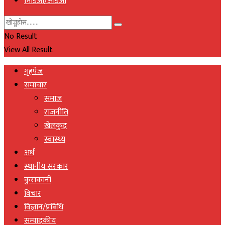
भिडिओ/अडिओ
No Result
View All Result
गृहपेज
समाचार
समाज
राजनीति
खेलकुद
स्वास्थ्य
अर्थ
स्थानीय सरकार
कुराकानी
विचार
विज्ञान/प्रबिधि
सम्पादकीय