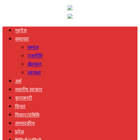
गृहपेज
समाचार
समाज
राजनीति
खेलकुद
स्वास्थ्य
अर्थ
स्थानीय सरकार
कुराकानी
विचार
विज्ञान/प्रबिधि
सम्पादकीय
प्रदेश