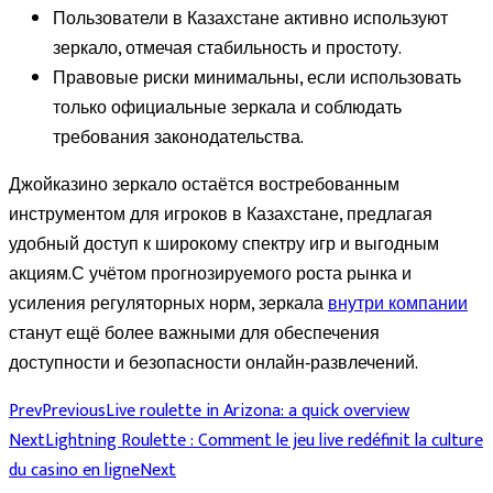
Пользователи в Казахстане активно используют
зеркало, отмечая стабильность и простоту.
Правовые риски минимальны, если использовать
только официальные зеркала и соблюдать
требования законодательства.
Джойказино зеркало остаётся востребованным
инструментом для игроков в Казахстане, предлагая
удобный доступ к широкому спектру игр и выгодным
акциям.С учётом прогнозируемого роста рынка и
усиления регуляторных норм, зеркала
внутри компании
станут ещё более важными для обеспечения
доступности и безопасности онлайн‑развлечений.
Prev
Previous
Live roulette in Arizona: a quick overview
Next
Lightning Roulette : Comment le jeu live redéfinit la culture
du casino en ligne
Next