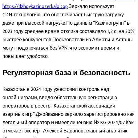
https://dzhoykazinozerkalo.top
.Зеркало использует
CDN‑технологию, что обеспечивает быструю загрузку
даже при высокой нагрузке.По данным “Казиногрупп” в
2023 году среднее время отклика составляло 1,2 с, на 30%
быстрее конкурентов.Пользователи из Алматы и Астаны
могут подключаться без VPN, что экономит время и
повышает удобство.
Регуляторная база и безопасность
Казахстан в 2024 году ужесточил контроль над
онлайн‑играми, введя обязательную регистрацию
операторов в реестр “Казахстанской ассоциации
азартных игр”.Джойказино зеркало зарегистрировано как
легальный оператор и имеет лицензию № KG‑2024/07.Как
отмечает эксперт Алексей Баранов, главный аналитик